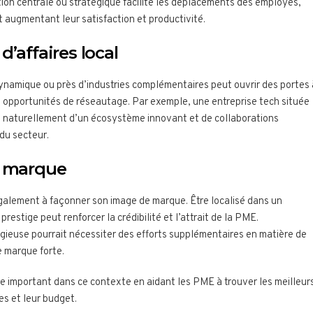
sation centrale ou stratégique facilite les déplacements des employés,
t augmentant leur satisfaction et productivité.
d’affaires local
 dynamique ou près d’industries complémentaires peut ouvrir des portes 
s opportunités de réseautage. Par exemple, une entreprise tech située
a naturellement d’un écosystème innovant et de collaborations
 du secteur.
e marque
également à façonner son image de marque. Être localisé dans un
prestige peut renforcer la crédibilité et l’attrait de la PME.
gieuse pourrait nécessiter des efforts supplémentaires en matière de
e marque forte.
e important dans ce contexte en aidant les PME à trouver les meilleur
es et leur budget.