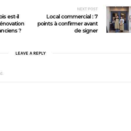
NEXT POST
s est-il
Local commercial : 7
 rénovation
points à confirmer avant
anciens ?
de signer
LEAVE A REPLY
d.