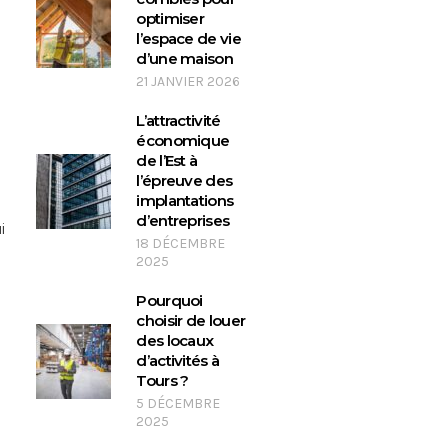
optimiser
l’espace de vie
d’une maison
21 JANVIER 2026
L’attractivité
économique
de l’Est à
l’épreuve des
implantations
d’entreprises
i
18 DÉCEMBRE
2025
Pourquoi
choisir de louer
des locaux
d’activités à
Tours ?
5 DÉCEMBRE
2025