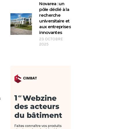
Novarea : un
pôle dédié à la
recherche
universitaire et
aux entreprises
innovantes
23 OCTOBRE
2025
s
t