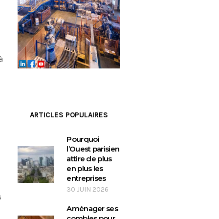
à
ARTICLES POPULAIRES
Pourquoi
l’Ouest parisien
attire de plus
en plus les
entreprises
30 JUIN 2026
s
Aménager ses
combles pour