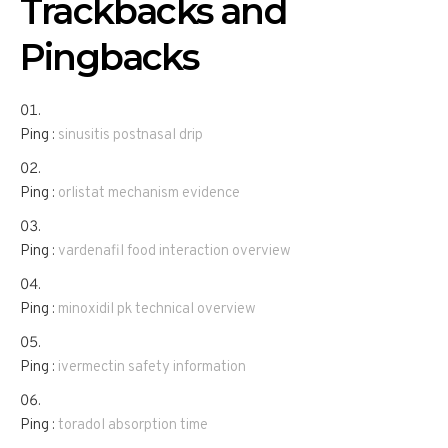
Trackbacks and
Pingbacks
Ping :
sinusitis postnasal drip
Ping :
orlistat mechanism evidence
Ping :
vardenafil food interaction overview
Ping :
minoxidil pk technical overview
Ping :
ivermectin safety information
Ping :
toradol absorption time