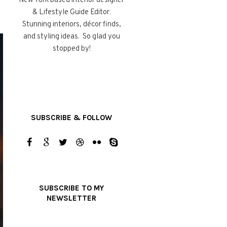
New York based interior designer
& Lifestyle Guide Editor.
Stunning interiors, décor finds,
and styling ideas. So glad you
stopped by!
SUBSCRIBE & FOLLOW
SUBSCRIBE TO MY
NEWSLETTER